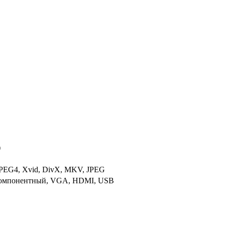
)
EG4, Xvid, DivX, MKV, JPEG
 компонентный, VGA, HDMI, USB