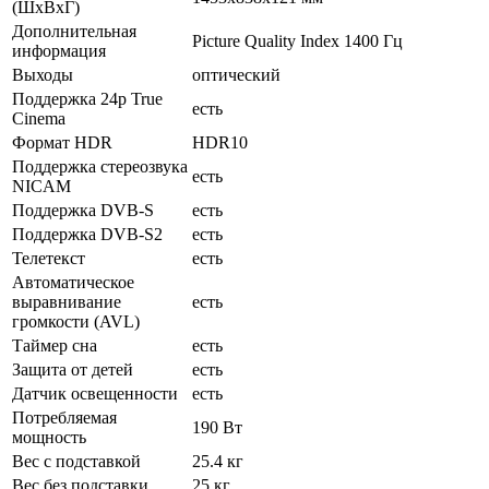
(ШxВxГ)
Дополнительная
Picture Quality Index 1400 Гц
информация
Выходы
оптический
Поддержка 24p True
есть
Cinema
Формат HDR
HDR10
Поддержка стереозвука
есть
NICAM
Поддержка DVB-S
есть
Поддержка DVB-S2
есть
Телетекст
есть
Автоматическое
выравнивание
есть
громкости (AVL)
Таймер сна
есть
Защита от детей
есть
Датчик освещенности
есть
Потребляемая
190 Вт
мощность
Вес с подставкой
25.4 кг
Вес без подставки
25 кг