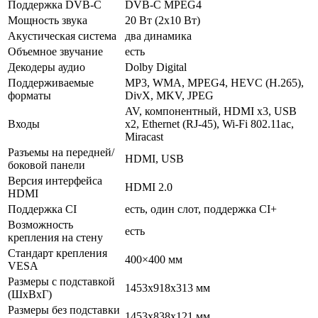
Поддержка DVB-C
DVB-C MPEG4
Мощность звука
20 Вт (2х10 Вт)
Акустическая система
два динамика
Объемное звучание
есть
Декодеры аудио
Dolby Digital
Поддерживаемые
MP3, WMA, MPEG4, HEVC (H.265),
форматы
DivX, MKV, JPEG
AV, компонентный, HDMI x3, USB
Входы
x2, Ethernet (RJ-45), Wi-Fi 802.11ac,
Miracast
Разъемы на передней/
HDMI, USB
боковой панели
Версия интерфейса
HDMI 2.0
HDMI
Поддержка CI
есть, один слот, поддержка CI+
Возможность
есть
крепления на стену
Стандарт крепления
400×400 мм
VESA
Размеры с подставкой
1453x918x313 мм
(ШxВxГ)
Размеры без подставки
1453x838x121 мм