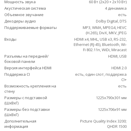
Мощность звука
60 Вт (2х20 + 2х10 Вт)
Акустическая система
4 динамика
Объемное звучание
есть
Декодеры аудио
Dolby Digital, DTS
Поддерживаемые форматы
MP3, WMA, MPEG4, HEVC
(H.265), DivX, MKV, JPEG
Входы
HDMI x4, MHL, USB x3, RS-232,
Ethernet (RJ-45), Bluetooth, Wi-
Fi 802.11n, WiDi, Miracast
Разъемы на передней/
HDMI, USB
боковой панели
Версия интерфейса HDMI
HDMI 2.0
Поддержка CI
есть, один слот, поддержка
CI+
Возможность крепления на
есть
стену
Размеры с подставкой
1225x790x301 мм
(ШxВxГ)
Размеры без подставки
1225x706x91 мм
(ШxВxГ)
Дополнительная
Picture Quality Index 3200;
информация
QHDR 1500