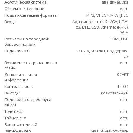
Акустическая система
два динамика
Объемное звучание
есть
Поддерживаемые форматы
MP3, MPEG4, MKV, JPEG
Входы
AV, компонентный, VGA, HDMI
x3, MHL, USB, Ethernet (RJ-45),
Wi-Fi
Разъемы на передней/
HDMI, USB
боковой панели
Поддержка CI
есть, один слот, поддержка
CI+
Возможность крепления на
есть
стену
Дополнительная
SCART
информация
Контрастность
1000:1
Выходы
коаксиальный
Поддержка стереозвука
есть
NICAM
Телетекст
есть
Таймер сна
есть
Защита от детей
есть
Запись видео
на USB-накопитель