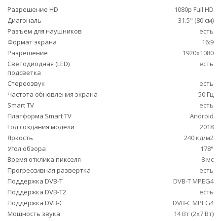
Разрешение HD
1080p Full HD
Диагональ
31.5" (80 см)
Разъем для наушников
есть
Формат экрана
16:9
Разрешение
1920x1080
Светодиодная (LED)
есть
подсветка
Стереозвук
есть
Частота обновления экрана
50 Гц
Smart TV
есть
Платформа Smart TV
Android
Год создания модели
2018
Яркость
240 кд/м2
Угол обзора
178°
Время отклика пикселя
8 мс
Прогрессивная развертка
есть
Поддержка DVB-T
DVB-T MPEG4
Поддержка DVB-T2
есть
Поддержка DVB-C
DVB-C MPEG4
Мощность звука
14 Вт (2х7 Вт)