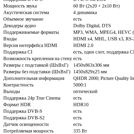
Мощность звука
60 Вт (2х20 + 2х10 Вт)
Акустическая система
4 динамика
Объемное звучание
есть
Декодеры аудио
Dolby Digital, DTS
Поддерживаемые форматы
MP3, WMA, MPEG4, HEVC (H
Входы
HDMI x4, MHL, USB x3, RS-232,
Версия интерфейса HDMI
HDMI 2.0
Поддержка CI
есть, один слот, поддержка C
Возможность крепления на стену
есть
Размеры с подставкой (ШxВxГ)
1450x863x306 мм
Размеры без подставки (ШxВxГ)
1450x829x25 мм
Дополнительная информация
QHDR 2000; Picture Quality 
Контрастность
5000:1
Выходы
оптический
Поддержка 24p True Cinema
есть
Формат HDR
HDR10
Поддержка DVB-S
есть
Поддержка DVB-S2
есть
Датчик освещенности
есть
Потребляемая мощность
335 Вт