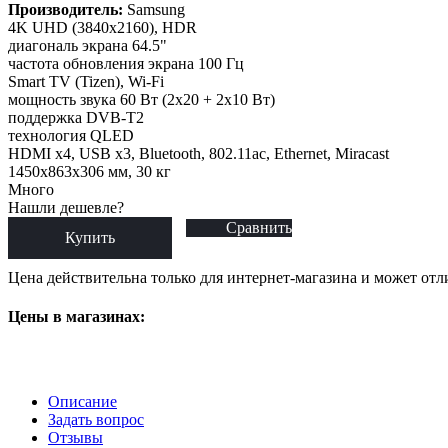
Производитель:
Samsung
4K UHD (3840x2160), HDR
диагональ экрана 64.5"
частота обновления экрана 100 Гц
Smart TV (Tizen), Wi-Fi
мощность звука 60 Вт (2х20 + 2х10 Вт)
поддержка DVB-T2
технология QLED
HDMI x4, USB x3, Bluetooth, 802.11ac, Ethernet, Miracast
1450x863x306 мм, 30 кг
Много
Нашли дешевле?
Сравнить
Купить
Цена действительна только для интернет-магазина и может отл
Цены в магазинах:
Описание
Задать вопрос
Отзывы