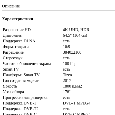
Описание
Характеристики
Разрешение HD
4K UHD, HDR
Диагональ
64.5" (164 см)
Поддержка DLNA
есть
Формат экрана
16:9
Разрешение
3840x2160
Стереозвук
есть
Частота обновления экрана
100 Гц
Smart TV
есть
Платформа Smart TV
Tizen
Год создания модели
2017
Яркость
1800 кд/м2
Угол обзора
178°
Прогрессивная развертка
есть
Поддержка DVB-T
DVB-T MPEG4
Поддержка DVB-T2
есть
Поддержка DVB-C
DVB-C MPEG4