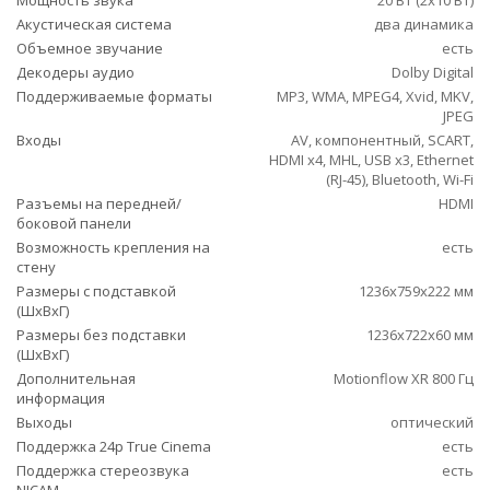
Мощность звука
20 Вт (2x10 Вт)
Акустическая система
два динамика
Объемное звучание
есть
Декодеры аудио
Dolby Digital
Поддерживаемые форматы
MP3, WMA, MPEG4, Xvid, MKV,
JPEG
Входы
AV, компонентный, SCART,
HDMI x4, MHL, USB x3, Ethernet
(RJ-45), Bluetooth, Wi-Fi
Разъемы на передней/
HDMI
боковой панели
Возможность крепления на
есть
стену
Размеры с подставкой
1236x759x222 мм
(ШxВxГ)
Размеры без подставки
1236x722x60 мм
(ШxВxГ)
Дополнительная
Motionflow XR 800 Гц
информация
Выходы
оптический
Поддержка 24p True Cinema
есть
Поддержка стереозвука
есть