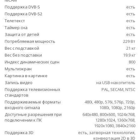
NICAM
Поддержка DVB-S
есть
Поддержка DVB-S2
есть
Телетекст
есть
Таймер сна
есть
Защита от детей
есть
Потребляемая мощность
229 Вт
Вес с подставкой
21 кг
Вес без подставки
19.9 кг
Индекс динамических сцен
800
Мультиэкран
есть
Картинка в картинке
есть
Запись видео
на USB-накопитель
Поддержка телевизионных
PAL, SECAM, NTSC
стандартов
Поддерживаемые форматы
480i, 480p, 576i, 576p, 720p,
входного сигнала
1080i, 1080p, 2160p
Доступные разрешения при
640x480, 800x600, 1024x768,
подключении к ПК
1280x1024, 1360x768,
1920x1080, 3840x2160
Поддержка 3D
есть, затворная технология,
конвертация 2D в 3D