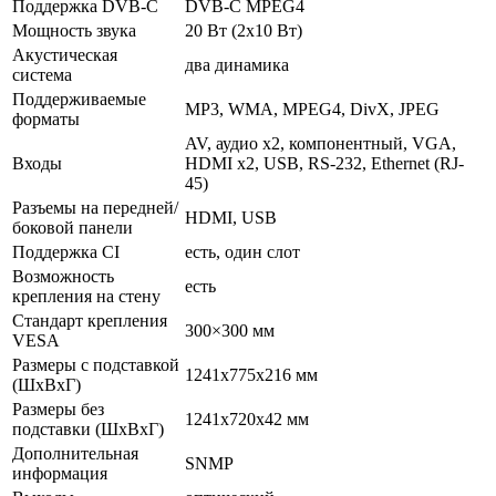
Поддержка DVB-C
DVB-C MPEG4
Мощность звука
20 Вт (2х10 Вт)
Акустическая
два динамика
система
Поддерживаемые
MP3, WMA, MPEG4, DivX, JPEG
форматы
AV, аудио x2, компонентный, VGA,
Входы
HDMI x2, USB, RS-232, Ethernet (RJ-
45)
Разъемы на передней/
HDMI, USB
боковой панели
Поддержка CI
есть, один слот
Возможность
есть
крепления на стену
Стандарт крепления
300×300 мм
VESA
Размеры с подставкой
1241x775x216 мм
(ШxВxГ)
Размеры без
1241x720x42 мм
подставки (ШxВxГ)
Дополнительная
SNMP
информация