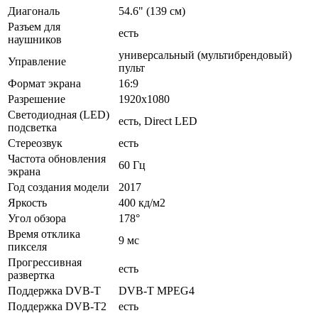
Диагональ
54.6" (139 см)
Разъем для
есть
наушников
универсальный (мультибрендовый)
Управление
пульт
Формат экрана
16:9
Разрешение
1920x1080
Светодиодная (LED)
есть, Direct LED
подсветка
Стереозвук
есть
Частота обновления
60 Гц
экрана
Год создания модели
2017
Яркость
400 кд/м2
Угол обзора
178°
Время отклика
9 мс
пикселя
Прогрессивная
есть
развертка
Поддержка DVB-T
DVB-T MPEG4
Поддержка DVB-T2
есть