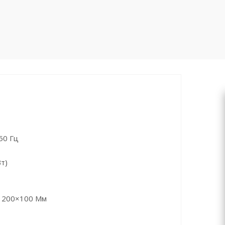
50 Гц
т)
) 200×100 Мм