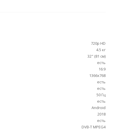
720p HD
4.5 кг
32" (81 см)
есть
16:9
1366x768
есть
есть
50 Гц
есть
Android
2018
есть
DVB-T MPEG4