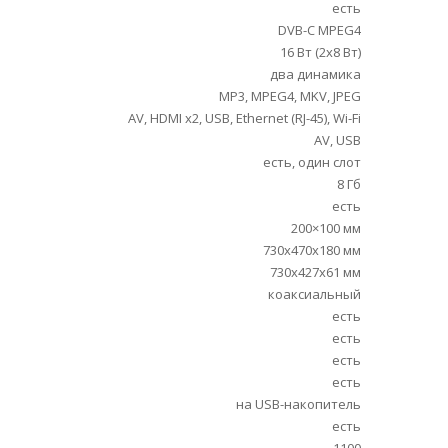
есть
DVB-C MPEG4
16 Вт (2х8 Вт)
два динамика
MP3, MPEG4, MKV, JPEG
AV, HDMI x2, USB, Ethernet (RJ-45), Wi-Fi
AV, USB
есть, один слот
8 Гб
есть
200×100 мм
730x470x180 мм
730x427x61 мм
коаксиальный
есть
есть
есть
есть
на USB-накопитель
есть