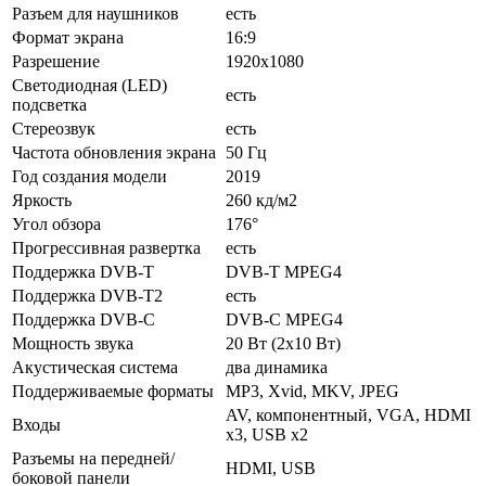
Разъем для наушников
есть
Формат экрана
16:9
Разрешение
1920x1080
Светодиодная (LED)
есть
подсветка
Стереозвук
есть
Частота обновления экрана
50 Гц
Год создания модели
2019
Яркость
260 кд/м2
Угол обзора
176°
Прогрессивная развертка
есть
Поддержка DVB-T
DVB-T MPEG4
Поддержка DVB-T2
есть
Поддержка DVB-C
DVB-C MPEG4
Мощность звука
20 Вт (2х10 Вт)
Акустическая система
два динамика
Поддерживаемые форматы
MP3, Xvid, MKV, JPEG
AV, компонентный, VGA, HDMI
Входы
x3, USB x2
Разъемы на передней/
HDMI, USB
боковой панели