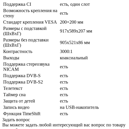
Поддержка CI
есть, один слот
Возможность крепления на
есть
стену
Стандарт крепления VESA
200×200 мм
Размеры с подставкой
917x589x207 мм
(ШxВxГ)
Размеры без подставки
905x521x86 мм
(ШxВxГ)
Контрастность
3000:1
Выходы
коаксиальный
Поддержка стереозвука
есть
NICAM
Поддержка DVB-S
есть
Поддержка DVB-S2
есть
Телетекст
есть
Таймер сна
есть
Защита от детей
есть
Запись видео
на USB-накопитель
Функция TimeShift
есть
Задать вопрос
Вы можете задать любой интересующий вас вопрос по товару