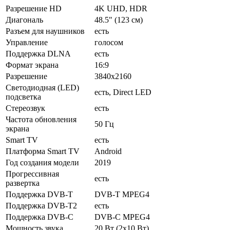
Разрешение HD
4K UHD, HDR
Диагональ
48.5" (123 см)
Разъем для наушников
есть
Управление
голосом
Поддержка DLNA
есть
Формат экрана
16:9
Разрешение
3840x2160
Светодиодная (LED)
есть, Direct LED
подсветка
Стереозвук
есть
Частота обновления
50 Гц
экрана
Smart TV
есть
Платформа Smart TV
Android
Год создания модели
2019
Прогрессивная
есть
развертка
Поддержка DVB-T
DVB-T MPEG4
Поддержка DVB-T2
есть
Поддержка DVB-C
DVB-C MPEG4
Мощность звука
20 Вт (2х10 Вт)