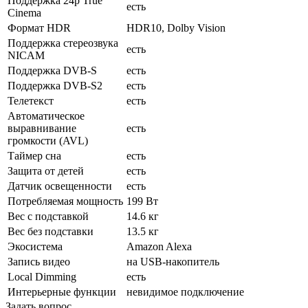
Поддержка 24p True
есть
Cinema
Формат HDR
HDR10, Dolby Vision
Поддержка стереозвука
есть
NICAM
Поддержка DVB-S
есть
Поддержка DVB-S2
есть
Телетекст
есть
Автоматическое
выравнивание
есть
громкости (AVL)
Таймер сна
есть
Защита от детей
есть
Датчик освещенности
есть
Потребляемая мощность
199 Вт
Вес с подставкой
14.6 кг
Вес без подставки
13.5 кг
Экосистема
Amazon Alexa
Запись видео
на USB-накопитель
Local Dimming
есть
Интерьерные функции
невидимое подключение
Задать вопрос