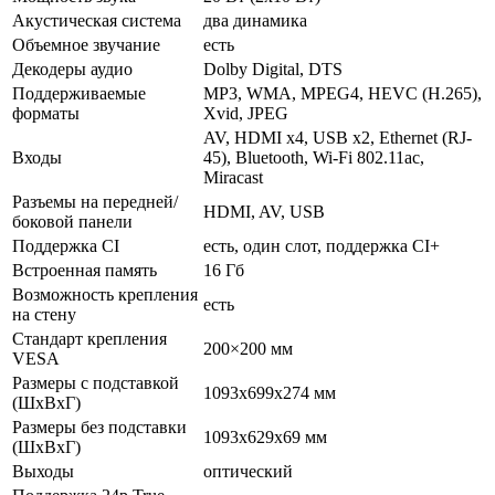
Акустическая система
два динамика
Объемное звучание
есть
Декодеры аудио
Dolby Digital, DTS
Поддерживаемые
MP3, WMA, MPEG4, HEVC (H.265),
форматы
Xvid, JPEG
AV, HDMI x4, USB x2, Ethernet (RJ-
Входы
45), Bluetooth, Wi-Fi 802.11ac,
Miracast
Разъемы на передней/
HDMI, AV, USB
боковой панели
Поддержка CI
есть, один слот, поддержка CI+
Встроенная память
16 Гб
Возможность крепления
есть
на стену
Стандарт крепления
200×200 мм
VESA
Размеры с подставкой
1093x699x274 мм
(ШxВxГ)
Размеры без подставки
1093x629x69 мм
(ШxВxГ)
Выходы
оптический