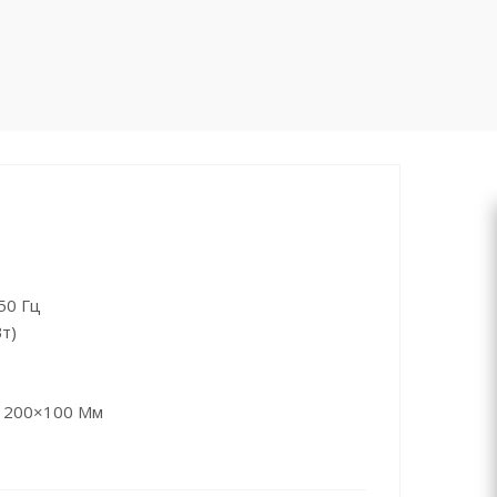
50 Гц
т)
) 200×100 Мм