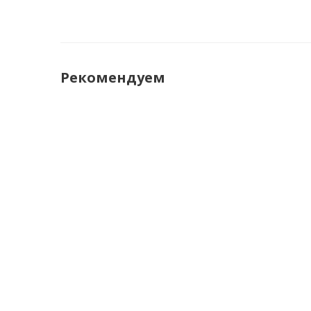
Рекомендуем
Телефон Micromax X512
Телефон SENSEI
600
руб.
790
руб.