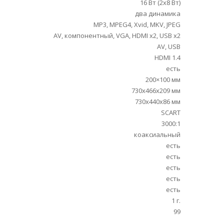
16 Вт (2х8 Вт)
два динамика
MP3, MPEG4, Xvid, MKV, JPEG
AV, компонентный, VGA, HDMI x2, USB x2
AV, USB
HDMI 1.4
есть
200×100 мм
730x466x209 мм
730x440x86 мм
SCART
3000:1
коаксиальный
есть
есть
есть
есть
есть
1 г.
99