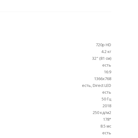
720p HD
4.2 кг
32" (81 см)
есть
16:9
1366x768
есть, Direct LED
есть
50 Гц
2018
250 кд/м2
178°
8.5 мс
есть