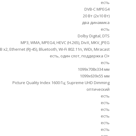
есть
DVB-C MPEG4
20 Вт (2х10 Вт)
два динамика
есть
Dolby Digital, DTS
MP3, WMA, MPEG4, HEVC (H.265), DivX, MKV, JPEG
2, Ethernet (RJ-45), Bluetooth, Wi-Fi 802.11n, WiDi, Miracast
есть, один слот, поддержка CI+
есть
1099x708x334 мм
1099x639x55 мм
Picture Quality Index 1600 Гц; Supreme UHD Dimming
оптический
есть
есть
есть
есть
есть
есть