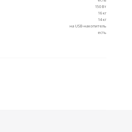
есть
150 Вт
16 кг
14 кг
на USB-накопитель
есть