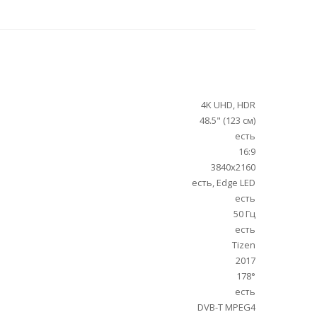
4K UHD, HDR
48.5" (123 см)
есть
16:9
3840x2160
есть, Edge LED
есть
50 Гц
есть
Tizen
2017
178°
есть
DVB-T MPEG4