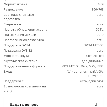
Формат экрана
16:9
Разрешение
1366x768
Светодиодная (LED)
есть
подсветка
Стереозвук
есть
Частота обновления экрана
50 Гц
Год создания модели
2019
Прогрессивная развертка
есть
Поддержка DVB-T
DVB-T MPEG4
Поддержка DVB-T2
есть
Мощность звука
6 Вт (2х3 Вт)
Акустическая система
два динамика
Поддерживаемые форматы
MP3, MPEG4, DivX, MKV, JPEG
Входы
AV, компонентный, VGA,
HDMI, USB
Поддержка CI
есть, один слот
Возможность крепления на
есть
стену
Задать вопрос