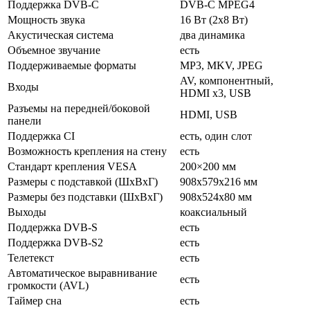
Поддержка DVB-C
DVB-C MPEG4
Мощность звука
16 Вт (2х8 Вт)
Акустическая система
два динамика
Объемное звучание
есть
Поддерживаемые форматы
MP3, MKV, JPEG
AV, компонентный,
Входы
HDMI x3, USB
Разъемы на передней/боковой
HDMI, USB
панели
Поддержка CI
есть, один слот
Возможность крепления на стену
есть
Стандарт крепления VESA
200×200 мм
Размеры с подставкой (ШxВxГ)
908x579x216 мм
Размеры без подставки (ШxВxГ)
908x524x80 мм
Выходы
коаксиальный
Поддержка DVB-S
есть
Поддержка DVB-S2
есть
Телетекст
есть
Автоматическое выравнивание
есть
громкости (AVL)
Таймер сна
есть