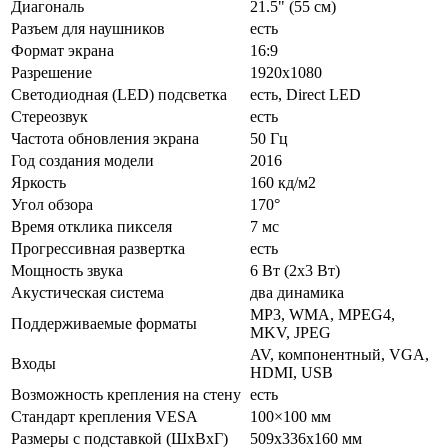
Диагональ
21.5" (55 см)
Разъем для наушников
есть
Формат экрана
16:9
Разрешение
1920x1080
Светодиодная (LED) подсветка
есть, Direct LED
Стереозвук
есть
Частота обновления экрана
50 Гц
Год создания модели
2016
Яркость
160 кд/м2
Угол обзора
170°
Время отклика пикселя
7 мс
Прогрессивная развертка
есть
Мощность звука
6 Вт (2x3 Вт)
Акустическая система
два динамика
MP3, WMA, MPEG4,
Поддерживаемые форматы
MKV, JPEG
AV, компонентный, VGA,
Входы
HDMI, USB
Возможность крепления на стену
есть
Стандарт крепления VESA
100×100 мм
Размеры с подставкой (ШxВxГ)
509x336x160 мм