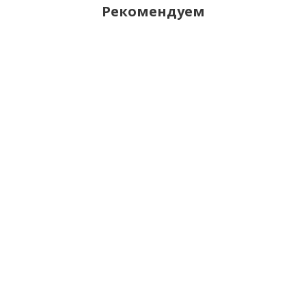
Рекомендуем
Телефон SENSEIT L131
790
руб.