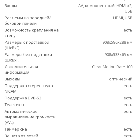
Входы
AV, компонентный, HDMI x2,
USB
Разъемы на передней/
HDMI, USB
боковой панели
Возможность крепления на
есть
стену
Размеры с подставкой
908x586x288 мм
(ШxВxГ)
Размеры без подставки
908x533x65 мм
(ШxВxГ)
Дополнительная
Clear Motion Rate 100
информация
Выходы
оптический
Поддержка стереозвука
есть
NICAM
Поддержка DVB-S2
есть
Телетекст
есть
Автоматическое
есть
выравнивание громкости
(AVL)
Таймер сна
есть
Защита от детей
есть