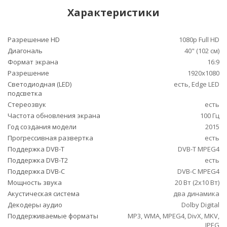
Характеристики
Разрешение HD
1080p Full HD
Диагональ
40" (102 см)
Формат экрана
16:9
Разрешение
1920x1080
Светодиодная (LED)
есть, Edge LED
подсветка
Стереозвук
есть
Частота обновления экрана
100 Гц
Год создания модели
2015
Прогрессивная развертка
есть
Поддержка DVB-T
DVB-T MPEG4
Поддержка DVB-T2
есть
Поддержка DVB-C
DVB-C MPEG4
Мощность звука
20 Вт (2x10 Вт)
Акустическая система
два динамика
Декодеры аудио
Dolby Digital
Поддерживаемые форматы
MP3, WMA, MPEG4, DivX, MKV,
JPEG