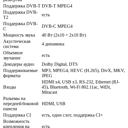
Поддержка DVB-T
DVB-T MPEG4
Поддержка DVB-
есть
T2
Поддержка DVB-
DVB-C MPEG4
C
Мощность звука
40 Вт (2х10 + 2х10 Вт)
Акустическая
4 динамика
система
Объемное
есть
звучание
Декодеры аудио
Dolby Digital, DTS
Поддерживаемые
MP3, MPEG4, HEVC (H.265), DivX, MKV,
форматы
JPEG
HDMI x4, USB x3, RS-232, Ethernet (RJ-
Входы
45), Bluetooth, Wi-Fi 802.11ac, WiDi,
Miracast
Разъемы на
передней/боковой
HDMI, USB
панели
Поддержка CI
есть, один слот, поддержка CI+
Возможность
крепления на
есть