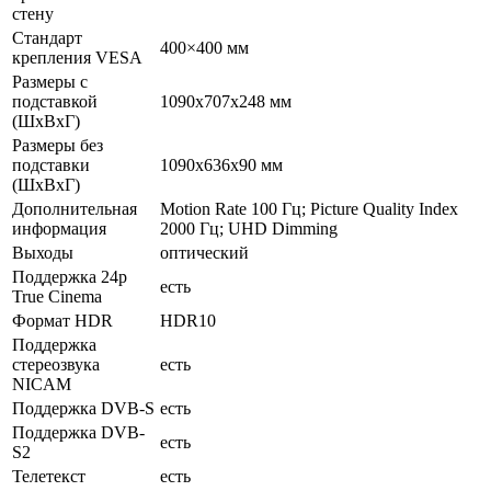
стену
Стандарт
400×400 мм
крепления VESA
Размеры с
подставкой
1090x707x248 мм
(ШxВxГ)
Размеры без
подставки
1090x636x90 мм
(ШxВxГ)
Дополнительная
Motion Rate 100 Гц; Picture Quality Index
информация
2000 Гц; UHD Dimming
Выходы
оптический
Поддержка 24p
есть
True Cinema
Формат HDR
HDR10
Поддержка
стереозвука
есть
NICAM
Поддержка DVB-S
есть
Поддержка DVB-
есть
S2
Телетекст
есть