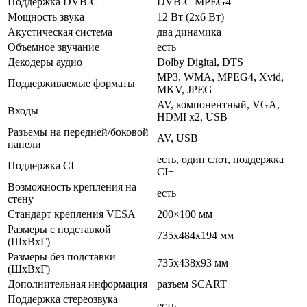
Поддержка DVB-C
DVB-C MPEG4
Мощность звука
12 Вт (2х6 Вт)
Акустическая система
два динамика
Объемное звучание
есть
Декодеры аудио
Dolby Digital, DTS
MP3, WMA, MPEG4, Xvid,
Поддерживаемые форматы
MKV, JPEG
AV, компонентный, VGA,
Входы
HDMI x2, USB
Разъемы на передней/боковой
AV, USB
панели
есть, один слот, поддержка
Поддержка CI
CI+
Возможность крепления на
есть
стену
Стандарт крепления VESA
200×100 мм
Размеры с подставкой
735x484x194 мм
(ШxВxГ)
Размеры без подставки
735x438x93 мм
(ШxВxГ)
Дополнительная информация
разъем SCART
Поддержка стереозвука
есть