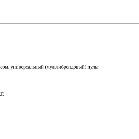
D
осом, универсальный (мультибрендовый) пульт
LED