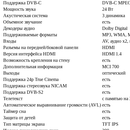
Поддержка DVB-C
DVB-C MPE
Мощность звука
24 Вт
Акустическая система
3 динамика
Объемное звучание
есть
Декодеры аудио
Dolby Digital
Поддерживаемые форматы
MP3, WMA, M
Входы
AV, аудио x2,
Разъемы на передней/боковой панели
HDMI
Версия интерфейса HDMI
HDMI 1.4
Возможность крепления на стену
есть
Дополнительная информация
MCI 700
Выходы
оптический
Поддержка 24p True Cinema
есть
Поддержка стереозвука NICAM
есть
Поддержка DVB-S2
есть
Телетекст
с памятью на 
Автоматическое выравнивание громкости (AVL)
есть
Таймер сна
есть
Защита от детей
есть
Тип матрицы экрана
TFT IPS