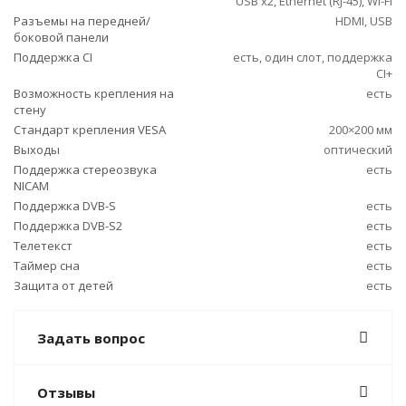
USB x2, Ethernet (RJ-45), Wi-Fi
Разъемы на передней/
HDMI, USB
боковой панели
Поддержка CI
есть, один слот, поддержка
CI+
Возможность крепления на
есть
стену
Стандарт крепления VESA
200×200 мм
Выходы
оптический
Поддержка стереозвука
есть
NICAM
Поддержка DVB-S
есть
Поддержка DVB-S2
есть
Телетекст
есть
Таймер сна
есть
Защита от детей
есть
Задать вопрос
Отзывы