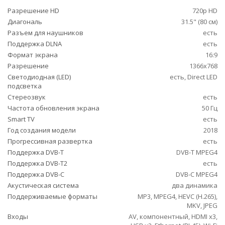
Разрешение HD
720p HD
Диагональ
31.5" (80 см)
Разъем для наушников
есть
Поддержка DLNA
есть
Формат экрана
16:9
Разрешение
1366x768
Светодиодная (LED)
есть, Direct LED
подсветка
Стереозвук
есть
Частота обновления экрана
50 Гц
Smart TV
есть
Год создания модели
2018
Прогрессивная развертка
есть
Поддержка DVB-T
DVB-T MPEG4
Поддержка DVB-T2
есть
Поддержка DVB-C
DVB-C MPEG4
Акустическая система
два динамика
Поддерживаемые форматы
MP3, MPEG4, HEVC (H.265),
MKV, JPEG
Входы
AV, компонентный, HDMI x3,