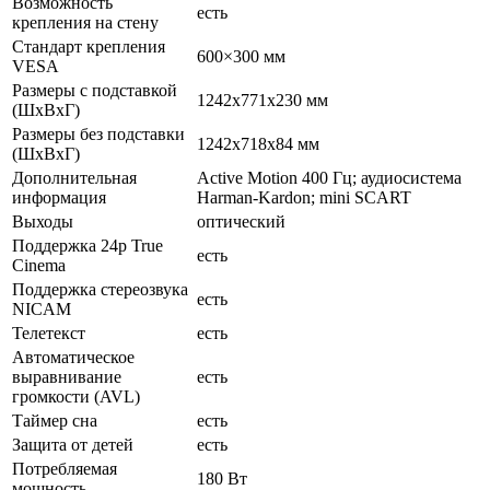
Возможность
есть
крепления на стену
Стандарт крепления
600×300 мм
VESA
Размеры с подставкой
1242x771x230 мм
(ШxВxГ)
Размеры без подставки
1242x718x84 мм
(ШxВxГ)
Дополнительная
Active Motion 400 Гц; аудиосистема
информация
Harman-Kardon; mini SCART
Выходы
оптический
Поддержка 24p True
есть
Cinema
Поддержка стереозвука
есть
NICAM
Телетекст
есть
Автоматическое
выравнивание
есть
громкости (AVL)
Таймер сна
есть
Защита от детей
есть
Потребляемая
180 Вт
мощность