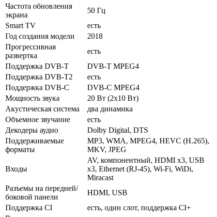
Частота обновления
50 Гц
экрана
Smart TV
есть
Год создания модели
2018
Прогрессивная
есть
развертка
Поддержка DVB-T
DVB-T MPEG4
Поддержка DVB-T2
есть
Поддержка DVB-C
DVB-C MPEG4
Мощность звука
20 Вт (2х10 Вт)
Акустическая система
два динамика
Объемное звучание
есть
Декодеры аудио
Dolby Digital, DTS
Поддерживаемые
MP3, WMA, MPEG4, HEVC (H.265),
форматы
MKV, JPEG
AV, компонентный, HDMI x3, USB
Входы
x3, Ethernet (RJ-45), Wi-Fi, WiDi,
Miracast
Разъемы на передней/
HDMI, USB
боковой панели
Поддержка CI
есть, один слот, поддержка CI+