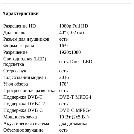
Характеристики
Разрешение HD
1080p Full HD
Диагональ
40" (102 см)
Разъем для наушников
есть
Формат экрана
16:9
Разрешение
1920x1080
Светодиодная (LED)
есть, Direct LED
подсветка
Стереозвук
есть
Год создания модели
2016
Угол обзора
178°
Прогрессивная развертка
есть
Поддержка DVB-T
DVB-T MPEG4
Поддержка DVB-T2
есть
Поддержка DVB-C
DVB-C MPEG4
Мощность звука
10 Вт (2x5 Вт)
Акустическая система
два динамика
Объемное звучание
есть