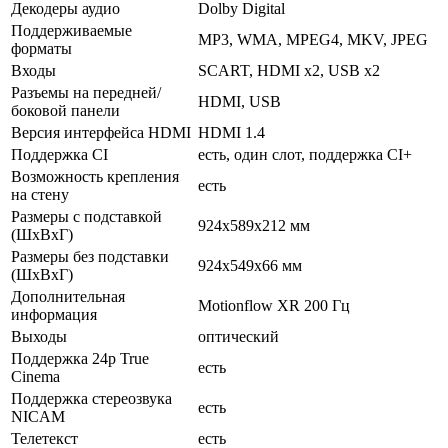
Декодеры аудио
Dolby Digital
Поддерживаемые
MP3, WMA, MPEG4, MKV, JPEG
форматы
Входы
SCART, HDMI x2, USB x2
Разъемы на передней/
HDMI, USB
боковой панели
Версия интерфейса HDMI
HDMI 1.4
Поддержка CI
есть, один слот, поддержка CI+
Возможность крепления
есть
на стену
Размеры с подставкой
924x589x212 мм
(ШxВxГ)
Размеры без подставки
924x549x66 мм
(ШxВxГ)
Дополнительная
Motionflow XR 200 Гц
информация
Выходы
оптический
Поддержка 24p True
есть
Cinema
Поддержка стереозвука
есть
NICAM
Телетекст
есть