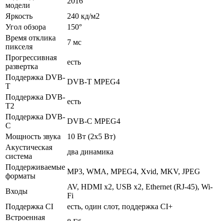
2016
модели
Яркость
240 кд/м2
Угол обзора
150°
Время отклика
7 мс
пикселя
Прогрессивная
есть
развертка
Поддержка DVB-
DVB-T MPEG4
T
Поддержка DVB-
есть
T2
Поддержка DVB-
DVB-C MPEG4
C
Мощность звука
10 Вт (2x5 Вт)
Акустическая
два динамика
система
Поддерживаемые
MP3, WMA, MPEG4, Xvid, MKV, JPEG
форматы
AV, HDMI x2, USB x2, Ethernet (RJ-45), Wi-
Входы
Fi
Поддержка CI
есть, один слот, поддержка CI+
Встроенная