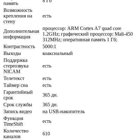
8 Гб
память
Возможность
крепления на
есть
стену
процессор: ARM Cortex A7 quad core
Дополнительная
1.2GHz; графический процессор: Mali-450
информация
312MHz; оперативная память 1 Гб;
Контрастность
5000:1
Выходы
коаксиальный
Поддержка
стереозвука
есть
NICAM
Телетекст
есть
Таймер сна
есть
Гарантийный
365 дн.
срок
Срок службы
365 дн.
Запись видео
на USB-накопитель
Функция
есть
TimeShift
Количество
610
каналов