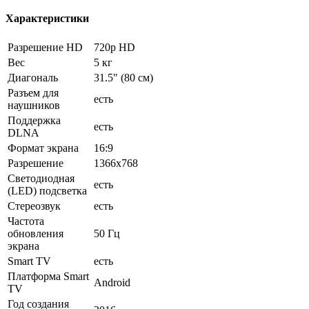
Характеристики
Разрешение HD
720p HD
Вес
5 кг
Диагональ
31.5" (80 см)
Разъем для
есть
наушников
Поддержка
есть
DLNA
Формат экрана
16:9
Разрешение
1366x768
Светодиодная
есть
(LED) подсветка
Стереозвук
есть
Частота
обновления
50 Гц
экрана
Smart TV
есть
Платформа Smart
Android
TV
Год создания