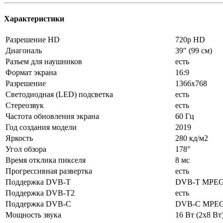
Характеристики
Разрешение HD
720p HD
Диагональ
39" (99 см)
Разъем для наушников
есть
Формат экрана
16:9
Разрешение
1366x768
Светодиодная (LED) подсветка
есть
Стереозвук
есть
Частота обновления экрана
60 Гц
Год создания модели
2019
Яркость
280 кд/м2
Угол обзора
178°
Время отклика пикселя
8 мс
Прогрессивная развертка
есть
Поддержка DVB-T
DVB-T MPE
Поддержка DVB-T2
есть
Поддержка DVB-C
DVB-C MPE
Мощность звука
16 Вт (2х8 Вт