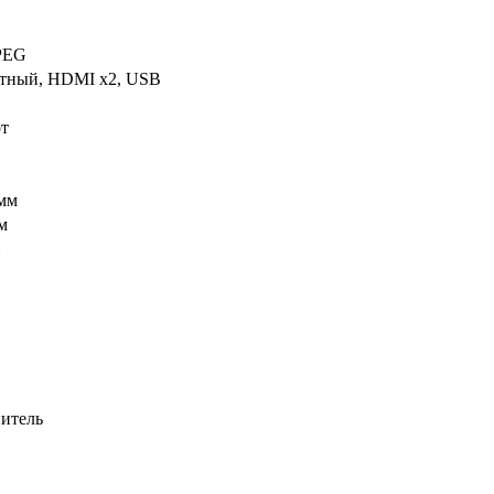
PEG
нтный, HDMI x2, USB
от
мм
м
й
итель