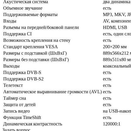
Акустическая система
два динамика
Объемное звучание
есть
Поддерживаемые форматы
MP3, MKV, J
Входы
AV, компоне
Разъемы на передней/боковой панели
HDMI, USB
Поддержка CI
есть, один сл
Возможность крепления на стену
есть
Стандарт крепления VESA
200×200 мм
Размеры с подставкой (ШxВxГ)
889x566x212 
Размеры без подставки (ШxВxГ)
889x511x80 м
Выходы
коаксиальны
Поддержка DVB-S
есть
Поддержка DVB-S2
есть
Телетекст
есть
Автоматическое выравнивание громкости (AVL)
есть
Таймер сна
есть
Защита от детей
есть
Запись видео
на USB-накоп
Функция TimeShift
есть
Динамическая контрастность
120000:1
Задать вопрос