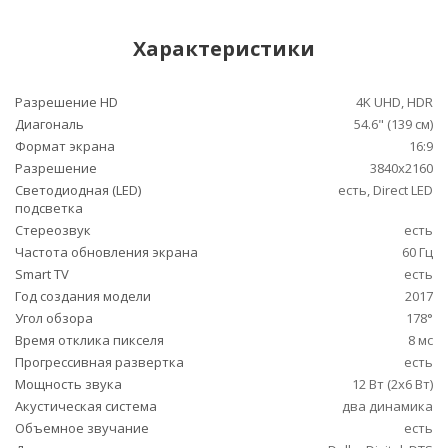
Характеристики
Разрешение HD
4K UHD, HDR
Диагональ
54.6" (139 см)
Формат экрана
16:9
Разрешение
3840x2160
Светодиодная (LED)
есть, Direct LED
подсветка
Стереозвук
есть
Частота обновления экрана
60 Гц
Smart TV
есть
Год создания модели
2017
Угол обзора
178°
Время отклика пикселя
8 мс
Прогрессивная развертка
есть
Мощность звука
12 Вт (2х6 Вт)
Акустическая система
два динамика
Объемное звучание
есть