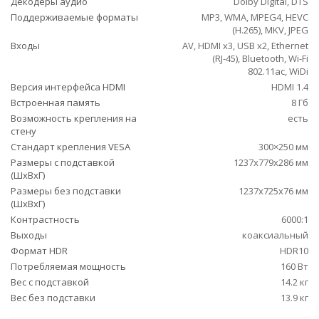
Декодеры аудио
Dolby Digital, DTS
Поддерживаемые форматы
MP3, WMA, MPEG4, HEVC
(H.265), MKV, JPEG
Входы
AV, HDMI x3, USB x2, Ethernet
(RJ-45), Bluetooth, Wi-Fi
802.11ac, WiDi
Версия интерфейса HDMI
HDMI 1.4
Встроенная память
8 Гб
Возможность крепления на
есть
стену
Стандарт крепления VESA
300×250 мм
Размеры с подставкой
1237x779x286 мм
(ШxВxГ)
Размеры без подставки
1237x725x76 мм
(ШxВxГ)
Контрастность
6000:1
Выходы
коаксиальный
Формат HDR
HDR10
Потребляемая мощность
160 Вт
Вес с подставкой
14.2 кг
Вес без подставки
13.9 кг