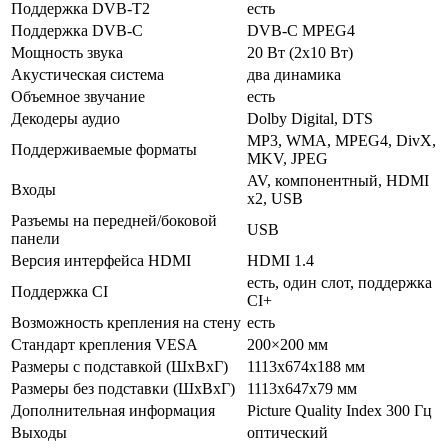
Поддержка DVB-T2
есть
Поддержка DVB-C
DVB-C MPEG4
Мощность звука
20 Вт (2х10 Вт)
Акустическая система
два динамика
Объемное звучание
есть
Декодеры аудио
Dolby Digital, DTS
MP3, WMA, MPEG4, DivX,
Поддерживаемые форматы
MKV, JPEG
AV, компонентный, HDMI
Входы
x2, USB
Разъемы на передней/боковой
USB
панели
Версия интерфейса HDMI
HDMI 1.4
есть, один слот, поддержка
Поддержка CI
CI+
Возможность крепления на стену
есть
Стандарт крепления VESA
200×200 мм
Размеры с подставкой (ШxВxГ)
1113x674x188 мм
Размеры без подставки (ШxВxГ)
1113x647x79 мм
Дополнительная информация
Picture Quality Index 300 Гц
Выходы
оптический