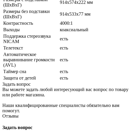
914x574x222 мм
(ШxВxГ)
Размеры без подставки
914x533x77 мм
(ШxВxГ)
Контрастность
4000:1
Выходы
коаксиальный
Поддержка стереозвука
есть
NICAM
Телетекст
есть
Автоматическое
выравнивание громкости
есть
(AVL)
Таймер сна
есть
Защита от детей
есть
Задать вопрос
Вы можете задать любой интересующий вас вопрос по товару
или работе магазина.
Наши квалифицированные специалисты обязательно вам
помогут.
Отзывы
Задать вопрос