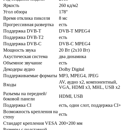
Яркость
260 кд/м2
Угол обзора
178°
Время отклика пикселя
8 мс
Прогрессивная развертка
есть
Поддержка DVB-T
DVB-T MPEG4
Поддержка DVB-T2
есть
Поддержка DVB-C
DVB-C MPEG4
Мощность звука
20 Вт (2х10 Вт)
Акустическая система
два динамика
Объемное звучание
есть
Декодеры аудио
Dolby Digital
Поддерживаемые форматы
MP3, MPEG4, JPEG
AV, аудио x2, компонентный,
Входы
VGA, HDMI x3, MHL, USB x2
Разъемы на передней/
HDMI, USB
боковой панели
Поддержка CI
есть, один слот, поддержка CI+
Возможность крепления на
есть
стену
Стандарт крепления VESA
200×200 мм
Размеры с подставкой