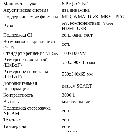
Мощность звука
6 Вт (2х3 Вт)
Акустическая система
два динамика
Поддерживаемые форматы
MP3, WMA, DivX, MKV, JPEG
AV, компонентный, VGA,
Входы
HDMI, USB
Поддержка CI
есть, один слот
Возможность крепления на
есть
стену
Стандарт крепления VESA
100×100 мм
Размеры с подставкой
550x390x185 мм
(ШxВxГ)
Размеры без подставки
550x340x65 мм
(ШxВxГ)
Дополнительная
разъем SCART
информация
Контрастность
3000:1
Выходы
коаксиальный
Поддержка стереозвука
есть
NICAM
Телетекст
есть
Таймер сна
есть