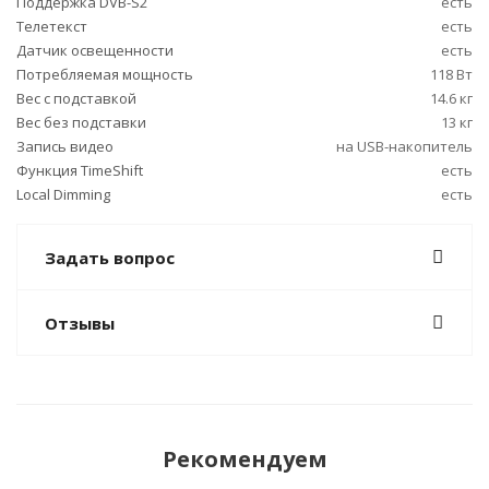
Поддержка DVB-S2
есть
Телетекст
есть
Датчик освещенности
есть
Потребляемая мощность
118 Вт
Вес с подставкой
14.6 кг
Вес без подставки
13 кг
Запись видео
на USB-накопитель
Функция TimeShift
есть
Local Dimming
есть
Задать вопрос
Отзывы
Рекомендуем