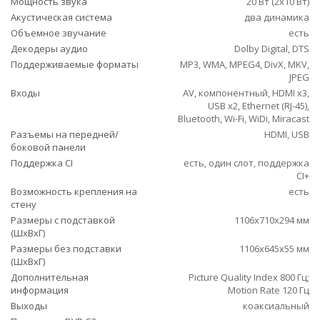
Мощность звука
20 Вт (2х10 Вт)
Акустическая система
два динамика
Объемное звучание
есть
Декодеры аудио
Dolby Digital, DTS
Поддерживаемые форматы
MP3, WMA, MPEG4, DivX, MKV,
JPEG
Входы
AV, компонентный, HDMI x3,
USB x2, Ethernet (RJ-45),
Bluetooth, Wi-Fi, WiDi, Miracast
Разъемы на передней/
HDMI, USB
боковой панели
Поддержка CI
есть, один слот, поддержка
CI+
Возможность крепления на
есть
стену
Размеры с подставкой
1106x710x294 мм
(ШxВxГ)
Размеры без подставки
1106x645x55 мм
(ШxВxГ)
Дополнительная
Picture Quality Index 800 Гц;
информация
Motion Rate 120 Гц
Выходы
коаксиальный