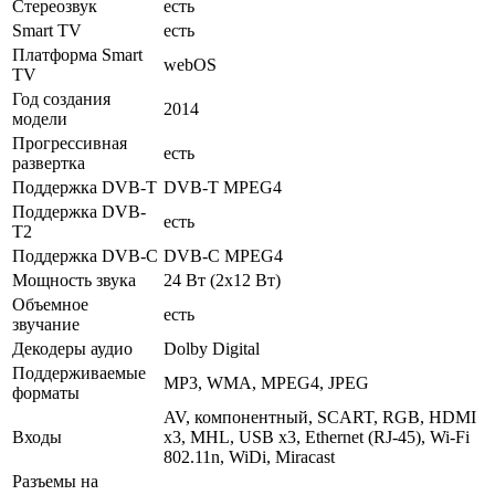
Стереозвук
есть
Smart TV
есть
Платформа Smart
webOS
TV
Год создания
2014
модели
Прогрессивная
есть
развертка
Поддержка DVB-T
DVB-T MPEG4
Поддержка DVB-
есть
T2
Поддержка DVB-C
DVB-C MPEG4
Мощность звука
24 Вт (2x12 Вт)
Объемное
есть
звучание
Декодеры аудио
Dolby Digital
Поддерживаемые
MP3, WMA, MPEG4, JPEG
форматы
AV, компонентный, SCART, RGB, HDMI
Входы
x3, MHL, USB x3, Ethernet (RJ-45), Wi-Fi
802.11n, WiDi, Miracast
Разъемы на