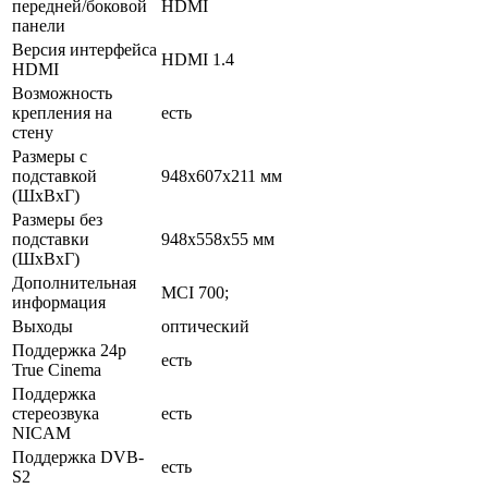
передней/боковой
HDMI
панели
Версия интерфейса
HDMI 1.4
HDMI
Возможность
крепления на
есть
стену
Размеры с
подставкой
948x607x211 мм
(ШxВxГ)
Размеры без
подставки
948x558x55 мм
(ШxВxГ)
Дополнительная
MCI 700;
информация
Выходы
оптический
Поддержка 24p
есть
True Cinema
Поддержка
стереозвука
есть
NICAM
Поддержка DVB-
есть
S2