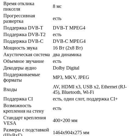
Время отклика
8 мс
пикселя
Прогрессивная
есть
развертка
Поддержка DVB-T
DVB-T MPEG4
Поддержка DVB-T2
есть
Поддержка DVB-C
DVB-C MPEG4
Мощность звука
16 Вт (2х8 Вт)
Акустическая система
два динамика
Объемное звучание
есть
Декодеры аудио
Dolby Digital
Поддерживаемые
MP3, MKV, JPEG
форматы
AV, HDMI x3, USB x2, Ethernet (RJ-
Входы
45), Bluetooth, Wi-Fi
Поддержка CI
есть, один слот, поддержка CI+
Возможность
есть
крепления на стену
Стандарт крепления
400×200 мм
VESA
Размеры с подставкой
1464x904x275 мм
(ШxВxГ)