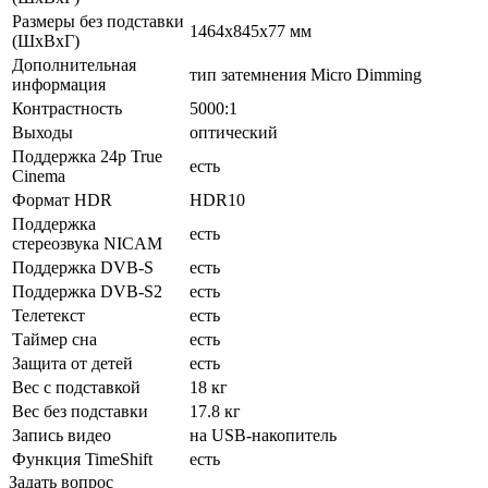
Размеры без подставки
1464x845x77 мм
(ШxВxГ)
Дополнительная
тип затемнения Micro Dimming
информация
Контрастность
5000:1
Выходы
оптический
Поддержка 24p True
есть
Cinema
Формат HDR
HDR10
Поддержка
есть
стереозвука NICAM
Поддержка DVB-S
есть
Поддержка DVB-S2
есть
Телетекст
есть
Таймер сна
есть
Защита от детей
есть
Вес с подставкой
18 кг
Вес без подставки
17.8 кг
Запись видео
на USB-накопитель
Функция TimeShift
есть
Задать вопрос