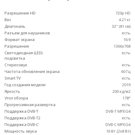
Разрешение HD
720p HD
Вес
4.21 кг
Диагональ
32" (81 см)
Разъем для наушников
есть
Формат экрана
16:9
Разрешение
1366x768
Светодиодная (LED)
есть
подсветка
Стереозвук
есть
Частота обновления экрана
60 Гц
Smart TV
есть
Год создания модели
2019
Яркость
200 кд/м2
Угол обзора
178°
Прогрессивная развертка
есть
Поддержка DVB-T
DVB-T MPEG4
Поддержка DVB-T2
есть
Поддержка DVB-C
DVB-C MPEG4
Мощность звука
16 Вт (2х8 Вт)