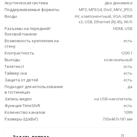
Акустическая система
два динамика
Поддерживаемые форматы
MP3, MPEG4, DivX, MKV, JPEG
Входы
AV, компонентный, VGA, HDMI
x3, USB, Ethernet (RJ-45), Wi-Fi
Разъемы на передней/
HDMI, USB
боковой панели
Возможность крепления на
есть
стену
Контрастность
1200:1
Выходы
коаксиальный
Телетекст
есть
Таймер сна
есть
Защита от детей
есть
Подходит для использования
да
в гостиницах
Запись видео
на USB-накопитель
Функция TimeShift
есть
Количество каналов
1099
Размеры (ШxВxГ)
730x467x181 мм
Задать вопрос