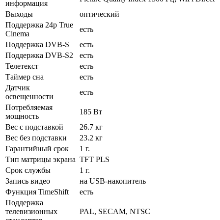
информация
Выходы
оптический
Поддержка 24p True
есть
Cinema
Поддержка DVB-S
есть
Поддержка DVB-S2
есть
Телетекст
есть
Таймер сна
есть
Датчик
есть
освещенности
Потребляемая
185 Вт
мощность
Вес с подставкой
26.7 кг
Вес без подставки
23.2 кг
Гарантийный срок
1 г.
Тип матрицы экрана
TFT PLS
Срок службы
1 г.
Запись видео
на USB-накопитель
Функция TimeShift
есть
Поддержка
телевизионных
PAL, SECAM, NTSC