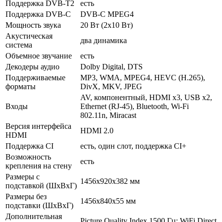
Поддержка DVB-T2
есть
Поддержка DVB-C
DVB-C MPEG4
Мощность звука
20 Вт (2x10 Вт)
Акустическая
два динамика
система
Объемное звучание
есть
Декодеры аудио
Dolby Digital, DTS
Поддерживаемые
MP3, WMA, MPEG4, HEVC (H.265),
форматы
DivX, MKV, JPEG
AV, компонентный, HDMI x3, USB x2,
Входы
Ethernet (RJ-45), Bluetooth, Wi-Fi
802.11n, Miracast
Версия интерфейса
HDMI 2.0
HDMI
Поддержка CI
есть, один слот, поддержка CI+
Возможность
есть
крепления на стену
Размеры с
1456x920x382 мм
подставкой (ШxВxГ)
Размеры без
1456x840x55 мм
подставки (ШxВxГ)
Дополнительная
Picture Quality Index 1500 Гц; WiFi Direct