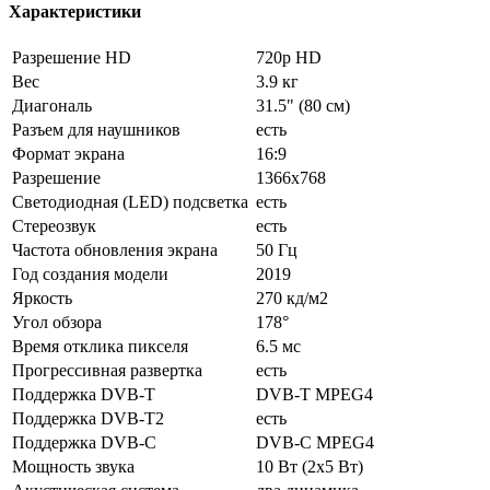
Характеристики
Разрешение HD
720p HD
Вес
3.9 кг
Диагональ
31.5" (80 см)
Разъем для наушников
есть
Формат экрана
16:9
Разрешение
1366x768
Светодиодная (LED) подсветка
есть
Стереозвук
есть
Частота обновления экрана
50 Гц
Год создания модели
2019
Яркость
270 кд/м2
Угол обзора
178°
Время отклика пикселя
6.5 мс
Прогрессивная развертка
есть
Поддержка DVB-T
DVB-T MPEG4
Поддержка DVB-T2
есть
Поддержка DVB-C
DVB-C MPEG4
Мощность звука
10 Вт (2х5 Вт)