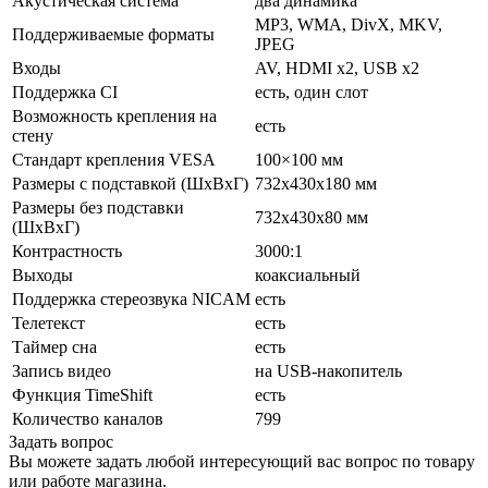
Акустическая система
два динамика
MP3, WMA, DivX, MKV,
Поддерживаемые форматы
JPEG
Входы
AV, HDMI x2, USB x2
Поддержка CI
есть, один слот
Возможность крепления на
есть
стену
Стандарт крепления VESA
100×100 мм
Размеры с подставкой (ШxВxГ)
732x430x180 мм
Размеры без подставки
732x430x80 мм
(ШxВxГ)
Контрастность
3000:1
Выходы
коаксиальный
Поддержка стереозвука NICAM
есть
Телетекст
есть
Таймер сна
есть
Запись видео
на USB-накопитель
Функция TimeShift
есть
Количество каналов
799
Задать вопрос
Вы можете задать любой интересующий вас вопрос по товару
или работе магазина.