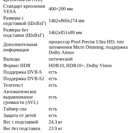
Стандарт крепления
400×200 мм
VESA
Размеры с
1462x869x274 мм
подставкой (ШxВxГ)
Размеры без
1462x851x89 мм
подставки (ШxВxГ)
процессор Pixel Precise Ultra HD; тип
Дополнительная
затемнения Micro Dimming; поддержка
информация
Dolby Atmos
Выходы
оптический
Формат HDR
HDR10, HDR10+, Dolby Vision
Поддержка DVB-S
есть
Поддержка DVB-S2
есть
Телетекст
есть
Автоматическое
выравнивание
есть
громкости (AVL)
Таймер сна
есть
Защита от детей
есть
Вес с подставкой
24.3 кг
Вес без подставки
23.9 кг