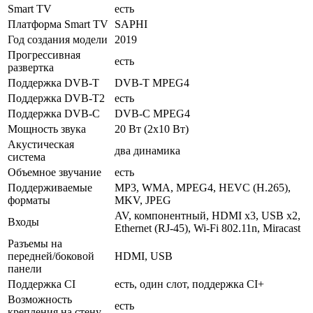
Smart TV
есть
Платформа Smart TV
SAPHI
Год создания модели
2019
Прогрессивная
есть
развертка
Поддержка DVB-T
DVB-T MPEG4
Поддержка DVB-T2
есть
Поддержка DVB-C
DVB-C MPEG4
Мощность звука
20 Вт (2х10 Вт)
Акустическая
два динамика
система
Объемное звучание
есть
Поддерживаемые
MP3, WMA, MPEG4, HEVC (H.265),
форматы
MKV, JPEG
AV, компонентный, HDMI x3, USB x2,
Входы
Ethernet (RJ-45), Wi-Fi 802.11n, Miracast
Разъемы на
передней/боковой
HDMI, USB
панели
Поддержка CI
есть, один слот, поддержка CI+
Возможность
есть
крепления на стену