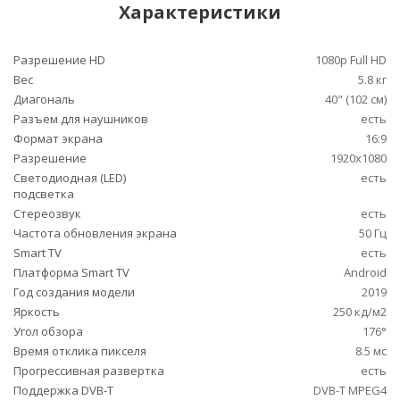
Характеристики
Разрешение HD
1080p Full HD
Вес
5.8 кг
Диагональ
40" (102 см)
Разъем для наушников
есть
Формат экрана
16:9
Разрешение
1920x1080
Светодиодная (LED)
есть
подсветка
Стереозвук
есть
Частота обновления экрана
50 Гц
Smart TV
есть
Платформа Smart TV
Android
Год создания модели
2019
Яркость
250 кд/м2
Угол обзора
176°
Время отклика пикселя
8.5 мс
Прогрессивная развертка
есть
Поддержка DVB-T
DVB-T MPEG4