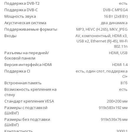
Поддержка DVB-T2
есть
Поддержка DVB-C
DVB-C MPEG4
Мощность звука
16 Вт (2х8 Вт)
Акустическая система
два динамика
Поддерживаемые форматы
MP3, HEVC (H.265), MKV, JPEG
Входы
AV, компонентный, HDMI x3,
USB x2, Ethernet (RJ-45), Wi-Fi
802.11n
Разъемы на передней/
HDMI, USB
боковой панели
Версия интерфейса HDMI
HDMI 1.4
Поддержка CI
есть, один слот, поддержка
CI+
Встроенная память
8 Гб
Возможность крепления на
есть
стену
Стандарт крепления VESA
200×200 мм
Размеры с подставкой
919x583x192 мм
(ШxВxГ)
Размеры без подставки
919x536x76 мм
(ШxВxГ)
Контрастность
3000:1