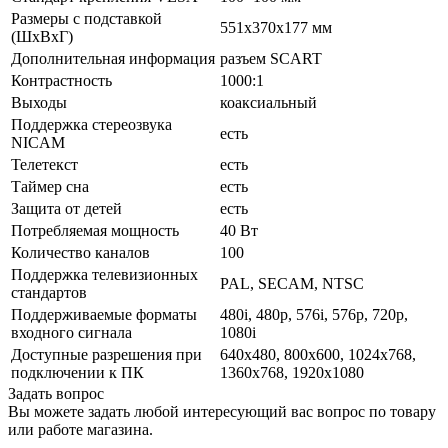
Размеры с подставкой
551x370x177 мм
(ШxВxГ)
Дополнительная информация
разъем SCART
Контрастность
1000:1
Выходы
коаксиальный
Поддержка стереозвука
есть
NICAM
Телетекст
есть
Таймер сна
есть
Защита от детей
есть
Потребляемая мощность
40 Вт
Количество каналов
100
Поддержка телевизионных
PAL, SECAM, NTSC
стандартов
Поддерживаемые форматы
480i, 480p, 576i, 576p, 720p,
входного сигнала
1080i
Доступные разрешения при
640x480, 800x600, 1024x768,
подключении к ПК
1360x768, 1920x1080
Задать вопрос
Вы можете задать любой интересующий вас вопрос по товару
или работе магазина.