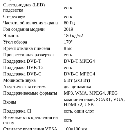
Светодиодная (LED)
есть
подсветка
Стереозвук
есть
Частота обновления экрана
60 Гц
Год создания модели
2019
Яркость
180 кд/м2
Угол обзора
170°
Время отклика пикселя
8 мс
Прогрессивная развертка
есть
Поддержка DVB-T
DVB-T MPEG4
Поддержка DVB-T2
есть
Поддержка DVB-C
DVB-C MPEG4
Мощность звука
6 Вт (2x3 Вт)
Акустическая система
два динамика
Поддерживаемые форматы
MP3, WMA, MPEG4, JPEG
компонентный, SCART, VGA,
Входы
HDMI x2, USB
Поддержка CI
есть, один слот
Возможность крепления на
есть
стену
Стандарт крепления VESA
100×100 мм