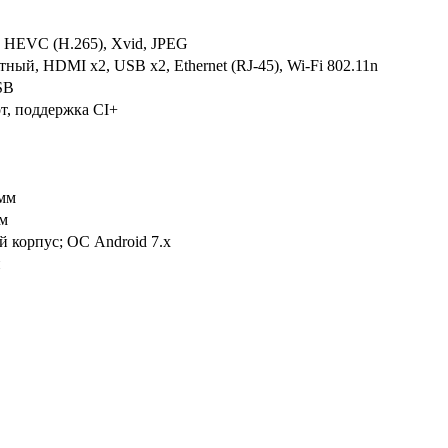
HEVC (H.265), Xvid, JPEG
ный, HDMI x2, USB x2, Ethernet (RJ-45), Wi-Fi 802.11n
SB
от, поддержка CI+
мм
м
й корпус; ОС Android 7.х
й