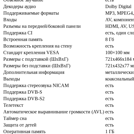
Декодеры аудио
Dolby Digital
Поддерживаемые форматы
MP3, MPEG4, 
Входы
AV, компонент
Разъемы на передней/боковой панели
HDMI, AV, U
Поддержка CI
есть, один сл
Встроенная память
8 Гб
Возможность крепления на стену
есть
Стандарт крепления VESA
100×100 мм
Размеры с подставкой (ШxВxГ)
721x466x184 
Размеры без подставки (ШxВxГ)
721x432x77 м
Дополнительная информация
металлически
Выходы
коаксиальны
Поддержка стереозвука NICAM
есть
Поддержка DVB-S
есть
Поддержка DVB-S2
есть
Телетекст
есть
Автоматическое выравнивание громкости (AVL)
есть
Таймер сна
есть
Защита от детей
есть
Оперативная память
1 ГБ