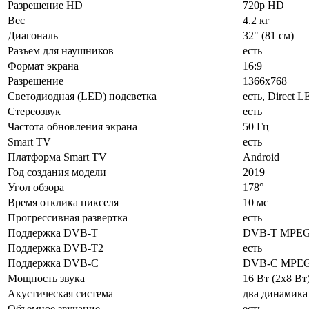
Разрешение HD
720p HD
Вес
4.2 кг
Диагональ
32" (81 см)
Разъем для наушников
есть
Формат экрана
16:9
Разрешение
1366x768
Светодиодная (LED) подсветка
есть, Direct 
Стереозвук
есть
Частота обновления экрана
50 Гц
Smart TV
есть
Платформа Smart TV
Android
Год создания модели
2019
Угол обзора
178°
Время отклика пикселя
10 мс
Прогрессивная развертка
есть
Поддержка DVB-T
DVB-T MPE
Поддержка DVB-T2
есть
Поддержка DVB-C
DVB-C MPE
Мощность звука
16 Вт (2х8 Вт
Акустическая система
два динамика
Объемное звучание
есть