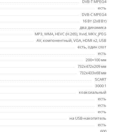
DVB-T MPEG4
есть
DVB-C MPEG4
16 Вт (2x8 Вт)
два динамика
MP3, WMA, HEVC (H.265), Xvid, MKV, JPEG
AV, компонентный, VGA, HDMI x2, USB
есть, один слот
есть
200×100 мм
732x472x209 мм
732x433x68 мм
SCART
3000:1
коаксиальный
есть
есть
есть
на USB-накопитель
есть
600