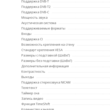
Поддержка DVB-T
Поддержка DVB-T2
Поддержка DVB-C
Мощность звука
Акустическая система
Поддерживаемые форматы
Входы
Поддержка CI
Возможность крепления на стену
Стандарт крепления VESA
Размеры с подставкой (ШxВxГ)
Размеры без подставки (ШxВxГ)
Дополнительная информация
Контрастность
Выходы
Поддержка стереозвука NICAM
Телетекст
Таймер сна
Запись видео
Функция TimeShift
Количество каналов