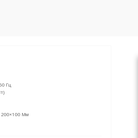
50 Гц
т)
) 200×100 Мм