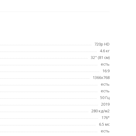
720p HD
4.6 кг
32" (81 см)
есть
16:9
1366x768
есть
есть
50 Гц
2019
280 кд/м2
176°
6.5 мс
есть