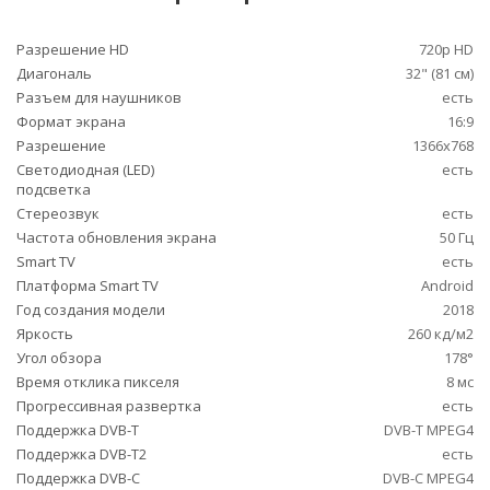
Разрешение HD
720p HD
Диагональ
32" (81 см)
Разъем для наушников
есть
Формат экрана
16:9
Разрешение
1366x768
Светодиодная (LED)
есть
подсветка
Стереозвук
есть
Частота обновления экрана
50 Гц
Smart TV
есть
Платформа Smart TV
Android
Год создания модели
2018
Яркость
260 кд/м2
Угол обзора
178°
Время отклика пикселя
8 мс
Прогрессивная развертка
есть
Поддержка DVB-T
DVB-T MPEG4
Поддержка DVB-T2
есть
Поддержка DVB-C
DVB-C MPEG4