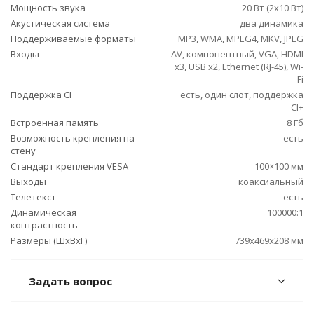
Мощность звука
20 Вт (2х10 Вт)
Акустическая система
два динамика
Поддерживаемые форматы
MP3, WMA, MPEG4, MKV, JPEG
Входы
AV, компонентный, VGA, HDMI
x3, USB x2, Ethernet (RJ-45), Wi-
Fi
Поддержка CI
есть, один слот, поддержка
CI+
Встроенная память
8 Гб
Возможность крепления на
есть
стену
Стандарт крепления VESA
100×100 мм
Выходы
коаксиальный
Телетекст
есть
Динамическая
100000:1
контрастность
Размеры (ШxВxГ)
739x469x208 мм
Задать вопрос