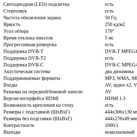
Светодиодная (LED) подсветка
есть
Стереозвук
есть
Частота обновления экрана
50 Гц
Яркость
250 кд/м2
Угол обзора
170°
Время отклика пикселя
5 мс
Прогрессивная развертка
есть
Поддержка DVB-T
DVB-T MPEG
Поддержка DVB-T2
есть
Поддержка DVB-C
DVB-C MPEG
Акустическая система
два динамика
Поддерживаемые форматы
MP3, WMA, MP
Входы
AV, аудио x2,
Разъемы на передней/боковой панели
AV
Версия интерфейса HDMI
HDMI 1.3
Возможность крепления на стену
есть
Размеры с подставкой (ШxВxГ)
444x306x130 м
Размеры без подставки (ШxВxГ)
444x278x49 мм
Контрастность
1000:1
Выходы
коаксиальный