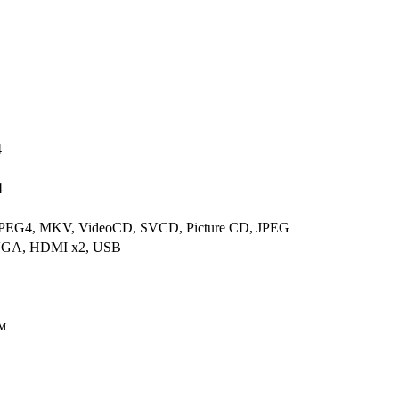
4
4
EG4, MKV, VideoCD, SVCD, Picture CD, JPEG
 VGA, HDMI x2, USB
м