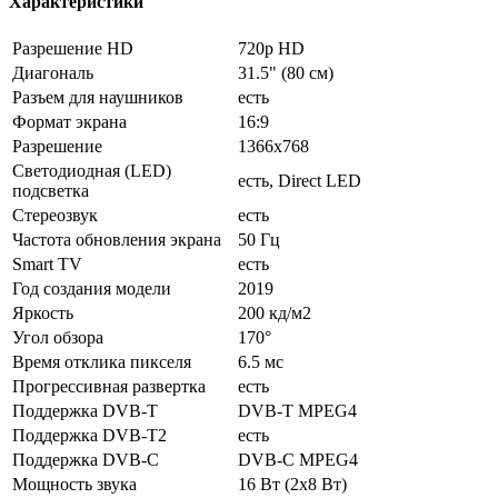
Характеристики
Разрешение HD
720p HD
Диагональ
31.5" (80 см)
Разъем для наушников
есть
Формат экрана
16:9
Разрешение
1366x768
Светодиодная (LED)
есть, Direct LED
подсветка
Стереозвук
есть
Частота обновления экрана
50 Гц
Smart TV
есть
Год создания модели
2019
Яркость
200 кд/м2
Угол обзора
170°
Время отклика пикселя
6.5 мс
Прогрессивная развертка
есть
Поддержка DVB-T
DVB-T MPEG4
Поддержка DVB-T2
есть
Поддержка DVB-C
DVB-C MPEG4
Мощность звука
16 Вт (2х8 Вт)