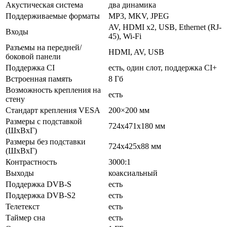
Акустическая система
два динамика
Поддерживаемые форматы
MP3, MKV, JPEG
AV, HDMI x2, USB, Ethernet (RJ-
Входы
45), Wi-Fi
Разъемы на передней/
HDMI, AV, USB
боковой панели
Поддержка CI
есть, один слот, поддержка CI+
Встроенная память
8 Гб
Возможность крепления на
есть
стену
Стандарт крепления VESA
200×200 мм
Размеры с подставкой
724x471x180 мм
(ШxВxГ)
Размеры без подставки
724x425x88 мм
(ШxВxГ)
Контрастность
3000:1
Выходы
коаксиальный
Поддержка DVB-S
есть
Поддержка DVB-S2
есть
Телетекст
есть
Таймер сна
есть