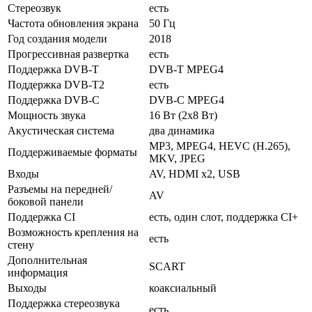
Стереозвук
есть
Частота обновления экрана
50 Гц
Год создания модели
2018
Прогрессивная развертка
есть
Поддержка DVB-T
DVB-T MPEG4
Поддержка DVB-T2
есть
Поддержка DVB-C
DVB-C MPEG4
Мощность звука
16 Вт (2х8 Вт)
Акустическая система
два динамика
MP3, MPEG4, HEVC (H.265),
Поддерживаемые форматы
MKV, JPEG
Входы
AV, HDMI x2, USB
Разъемы на передней/
AV
боковой панели
Поддержка CI
есть, один слот, поддержка CI+
Возможность крепления на
есть
стену
Дополнительная
SCART
информация
Выходы
коаксиальный
Поддержка стереозвука
есть