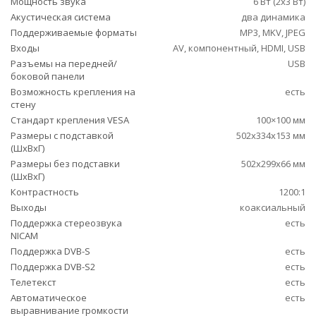
Мощность звука
6 Вт (2х3 Вт)
Акустическая система
два динамика
Поддерживаемые форматы
MP3, MKV, JPEG
Входы
AV, компонентный, HDMI, USB
Разъемы на передней/
USB
боковой панели
Возможность крепления на
есть
стену
Стандарт крепления VESA
100×100 мм
Размеры с подставкой
502x334x153 мм
(ШxВxГ)
Размеры без подставки
502x299x66 мм
(ШxВxГ)
Контрастность
1200:1
Выходы
коаксиальный
Поддержка стереозвука
есть
NICAM
Поддержка DVB-S
есть
Поддержка DVB-S2
есть
Телетекст
есть
Автоматическое
есть
выравнивание громкости