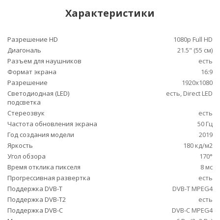
Характеристики
Разрешение HD
1080p Full HD
Диагональ
21.5" (55 см)
Разъем для наушников
есть
Формат экрана
16:9
Разрешение
1920x1080
Светодиодная (LED)
есть, Direct LED
подсветка
Стереозвук
есть
Частота обновления экрана
50 Гц
Год создания модели
2019
Яркость
180 кд/м2
Угол обзора
170°
Время отклика пикселя
8 мс
Прогрессивная развертка
есть
Поддержка DVB-T
DVB-T MPEG4
Поддержка DVB-T2
есть
Поддержка DVB-C
DVB-C MPEG4