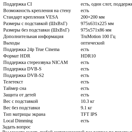
Поддержка CI
есть, один слот, поддерж
Возможность крепления на стену
есть
Стандарт крепления VESA
200×200 мм
Размеры с подставкой (ШxВxГ)
975x631x225 мм
Размеры без подставки (ШxВxГ)
975x571x86 мм
Дополнительная информация
TruMotion 100 Гц
Выходы
оптический
Поддержка 24p True Cinema
есть
Формат HDR
HDR10
Поддержка стереозвука NICAM
есть
Поддержка DVB-S
есть
Поддержка DVB-S2
есть
Телетекст
есть
Таймер сна
есть
Защита от детей
есть
Вес с подставкой
10.3 кг
Вес без подставки
9.1 кг
Тип матрицы экрана
TFT IPS
Local Dimming
есть
Задать вопрос