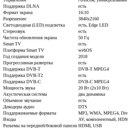
Поддержка DLNA
есть
Формат экрана
16:10
Разрешение
3840x2160
Светодиодная (LED) подсветка
есть, Edge LED
Стереозвук
есть
Частота обновления экрана
50 Гц
Smart TV
есть
Платформа Smart TV
webOS
Год создания модели
2018
Прогрессивная развертка
есть
Поддержка DVB-T
DVB-T MPEG4
Поддержка DVB-T2
есть
Поддержка DVB-C
DVB-C MPEG4
Мощность звука
20 Вт (2х10 Вт)
Акустическая система
два динамика
Объемное звучание
есть
Декодеры аудио
DTS
Поддерживаемые форматы
MP3, WMA, MPEG4, Div
Входы
AV, компонентный, HDMI x4
Разъемы на передней/боковой панели
HDMI, USB