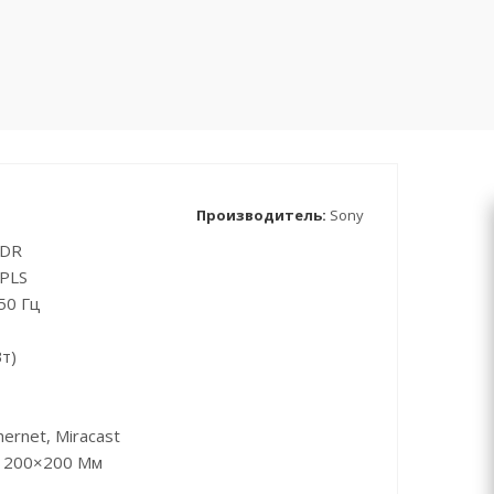
Производитель:
Sony
HDR
 PLS
50 Гц
т)
ernet, Miracast
) 200×200 Мм