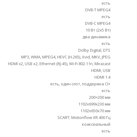
есть
DVB-T MPEG4
есть
DVB-C MPEG4
10 Вт (2х5 Вт)
два динамика
есть
Dolby Digital, DTS
MP3, WMA, MPEG4, HEVC (H.265), Xvid, MKV, JPEG
HDMI x2, USB x2, Ethernet (RJ-45), Wi-Fi 802.11n, Miracast
HDMI, USB
HDMI 1.4
есть, один слот, поддержка CI+
есть
200×200 мм
1102x699x230 мм
1102x650x70 мм
SCART; Motionflow XR 400 Гц
коаксиальный
есть