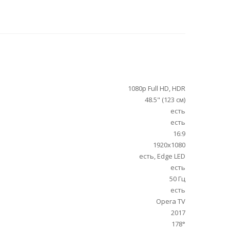
1080p Full HD, HDR
48.5" (123 см)
есть
есть
16:9
1920x1080
есть, Edge LED
есть
50 Гц
есть
Opera TV
2017
178°