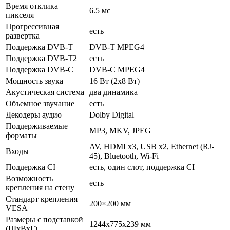
Время отклика
6.5 мс
пикселя
Прогрессивная
есть
развертка
Поддержка DVB-T
DVB-T MPEG4
Поддержка DVB-T2
есть
Поддержка DVB-C
DVB-C MPEG4
Мощность звука
16 Вт (2х8 Вт)
Акустическая система
два динамика
Объемное звучание
есть
Декодеры аудио
Dolby Digital
Поддерживаемые
MP3, MKV, JPEG
форматы
AV, HDMI x3, USB x2, Ethernet (RJ-
Входы
45), Bluetooth, Wi-Fi
Поддержка CI
есть, один слот, поддержка CI+
Возможность
есть
крепления на стену
Стандарт крепления
200×200 мм
VESA
Размеры с подставкой
1244x775x239 мм
(ШxВxГ)