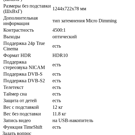
Размеры без подставки
1244x722x78 мм
(ШxВxГ)
Дополнительная
тип затемнения Micro Dimming
информация
Контрастность
4500:1
Выходы
оптический
Поддержка 24p True
есть
Cinema
Формат HDR
HDR10
Поддержка
есть
стереозвука NICAM
Поддержка DVB-S
есть
Поддержка DVB-S2
есть
Телетекст
есть
Таймер сна
есть
Защита от детей
есть
Вес с подставкой
12 кг
Вес без подставки
11.8 кг
Запись видео
на USB-накопитель
Функция TimeShift
есть
Задать вопрос