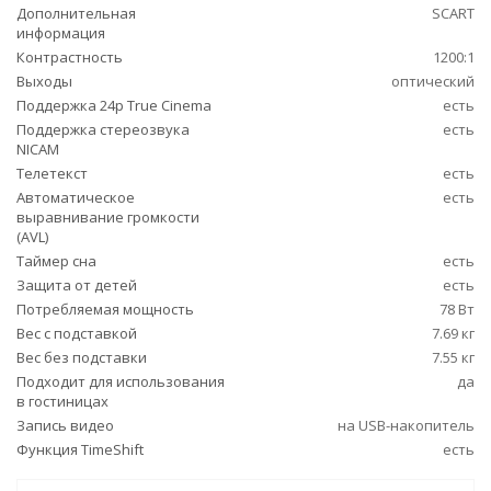
Дополнительная
SCART
информация
Контрастность
1200:1
Выходы
оптический
Поддержка 24p True Cinema
есть
Поддержка стереозвука
есть
NICAM
Телетекст
есть
Автоматическое
есть
выравнивание громкости
(AVL)
Таймер сна
есть
Защита от детей
есть
Потребляемая мощность
78 Вт
Вес с подставкой
7.69 кг
Вес без подставки
7.55 кг
Подходит для использования
да
в гостиницах
Запись видео
на USB-накопитель
Функция TimeShift
есть