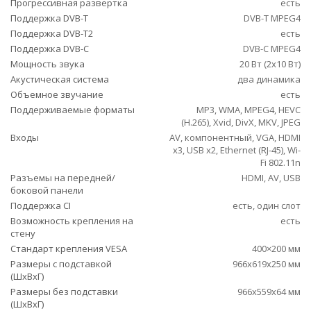
Прогрессивная развертка
есть
Поддержка DVB-T
DVB-T MPEG4
Поддержка DVB-T2
есть
Поддержка DVB-C
DVB-C MPEG4
Мощность звука
20 Вт (2х10 Вт)
Акустическая система
два динамика
Объемное звучание
есть
Поддерживаемые форматы
MP3, WMA, MPEG4, HEVC
(H.265), Xvid, DivX, MKV, JPEG
Входы
AV, компонентный, VGA, HDMI
x3, USB x2, Ethernet (RJ-45), Wi-
Fi 802.11n
Разъемы на передней/
HDMI, AV, USB
боковой панели
Поддержка CI
есть, один слот
Возможность крепления на
есть
стену
Стандарт крепления VESA
400×200 мм
Размеры с подставкой
966x619x250 мм
(ШxВxГ)
Размеры без подставки
966x559x64 мм
(ШxВxГ)