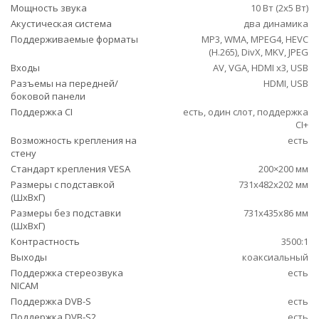
Мощность звука
10 Вт (2х5 Вт)
Акустическая система
два динамика
Поддерживаемые форматы
MP3, WMA, MPEG4, HEVC
(H.265), DivX, MKV, JPEG
Входы
AV, VGA, HDMI x3, USB
Разъемы на передней/
HDMI, USB
боковой панели
Поддержка CI
есть, один слот, поддержка
CI+
Возможность крепления на
есть
стену
Стандарт крепления VESA
200×200 мм
Размеры с подставкой
731x482x202 мм
(ШxВxГ)
Размеры без подставки
731x435x86 мм
(ШxВxГ)
Контрастность
3500:1
Выходы
коаксиальный
Поддержка стереозвука
есть
NICAM
Поддержка DVB-S
есть
Поддержка DVB-S2
есть