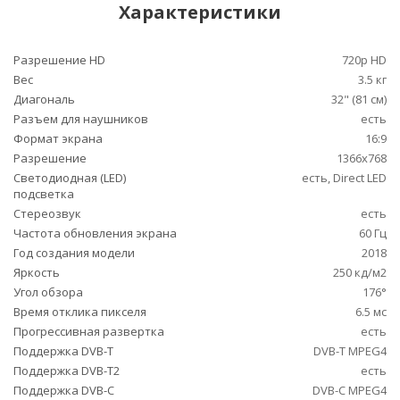
Характеристики
Разрешение HD
720p HD
Вес
3.5 кг
Диагональ
32" (81 см)
Разъем для наушников
есть
Формат экрана
16:9
Разрешение
1366x768
Светодиодная (LED)
есть, Direct LED
подсветка
Стереозвук
есть
Частота обновления экрана
60 Гц
Год создания модели
2018
Яркость
250 кд/м2
Угол обзора
176°
Время отклика пикселя
6.5 мс
Прогрессивная развертка
есть
Поддержка DVB-T
DVB-T MPEG4
Поддержка DVB-T2
есть
Поддержка DVB-C
DVB-C MPEG4