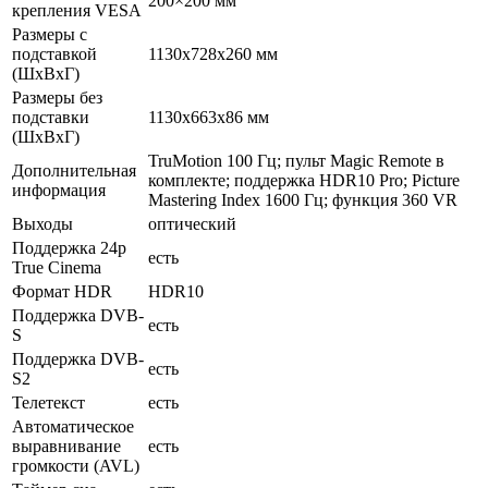
200×200 мм
крепления VESA
Размеры с
подставкой
1130x728x260 мм
(ШxВxГ)
Размеры без
подставки
1130x663x86 мм
(ШxВxГ)
TruMotion 100 Гц; пульт Magic Remote в
Дополнительная
комплекте; поддержка HDR10 Pro; Picture
информация
Mastering Index 1600 Гц; функция 360 VR
Выходы
оптический
Поддержка 24p
есть
True Cinema
Формат HDR
HDR10
Поддержка DVB-
есть
S
Поддержка DVB-
есть
S2
Телетекст
есть
Автоматическое
выравнивание
есть
громкости (AVL)