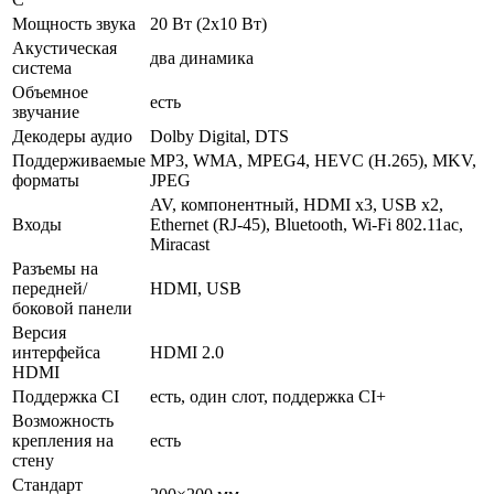
Мощность звука
20 Вт (2х10 Вт)
Акустическая
два динамика
система
Объемное
есть
звучание
Декодеры аудио
Dolby Digital, DTS
Поддерживаемые
MP3, WMA, MPEG4, HEVC (H.265), MKV,
форматы
JPEG
AV, компонентный, HDMI x3, USB x2,
Входы
Ethernet (RJ-45), Bluetooth, Wi-Fi 802.11ac,
Miracast
Разъемы на
передней/
HDMI, USB
боковой панели
Версия
интерфейса
HDMI 2.0
HDMI
Поддержка CI
есть, один слот, поддержка CI+
Возможность
крепления на
есть
стену
Стандарт